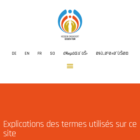
DE
EN
FR
SO
á‰µáŒáˆ­áŠ›
Ø§Ù„Ø¹Ø±Ø¨ÙŠØ©
Explications des termes utilisés sur ce
site