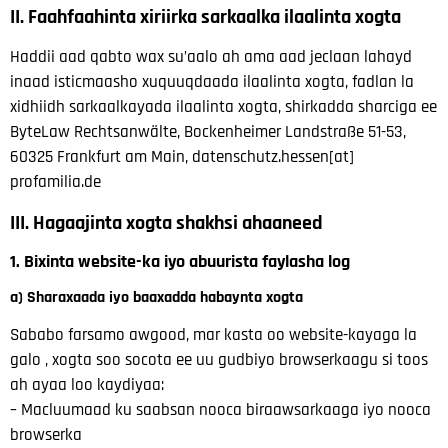
II. Faahfaahinta xiriirka sarkaalka ilaalinta xogta
Haddii aad qabto wax su’aalo ah ama aad jeclaan lahayd
inaad isticmaasho xuquuqdaada ilaalinta xogta, fadlan la
xidhiidh
sarkaalkayada ilaalinta xogta, shirkadda sharciga ee
ByteLaw Rechtsanwälte, Bockenheimer Landstraße 51-53,
60325 Frankfurt am Main,
datenschutz.hessen
[at]
profamilia.de
III. Hagaajinta xogta shakhsi ahaaneed
1. Bixinta website-ka iyo abuurista faylasha log
a) Sharaxaada iyo baaxadda habaynta xogta
Sababo farsamo awgood, mar kasta oo website-kayaga la
galo
, xogta soo socota ee uu gudbiyo browserkaagu si toos
ah ayaa loo kaydiyaa:
– Macluumaad ku saabsan nooca biraawsarkaaga iyo nooca
browserka