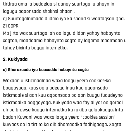
tirtiraa ama la beddelaa si aanay suurtogal u ahayn in
lagugu aqoonsado shakhsi ahaan
.
e) Suurtagalnimada diidmo iyo ka saarid si waafaqsan Qod.
21 GDPR
Ma jirto wax suurtagal ah oo lagu diidan yahay habaynta
xogtan, maadaama
habaynta xogta ay lagama maarmaan u
tahay bixinta bogga internetka.
2. Kukiyada
a) Sharaxaada iyo baaxadda habaynta xogta
Waxaan u isticmaalnaa waxa loogu yeero cookies-ka
boggayaga, kaas oo u adeega inuu kuu aqoonsado
isticmaale
si aan kuu aqoonsado oo aan kuugu fududeyno
isticmaalka boggayaga. Kukiyada waa
faylal yar oo qoraal
ah oo browserkaagu internetku ku rakibo qalabkaaga. Inta
badan
Kuwani waa waxa loogu yeero “cookies session”
kuwaas oo
la tirtiro ka dib dhamaadka fadhigaaga.
Xogta