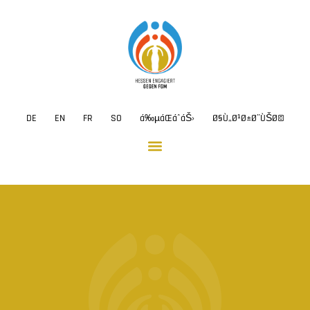
DE
EN
FR
SO
á‰µáŒáˆ­áŠ›
Ø§Ù„Ø¹Ø±Ø¨ÙŠØ©