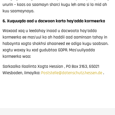
ururin – kaas oo saamayn sharci kugu leh ama si la mid ah
kuu saamaynaya.
6. Xuquuqda aad u dacwoon karto hay’adda kormeerka
Waxaad xaq u leedahay inaad u dacwooto hay’adda
kormeerka ee mas’uul ka ah haddii aad
aaminsan tahay in
habaynta xogta shakhsi ahaaneed ee adiga kugu saabsan.
xogtu waxay ku xad gudubtaa GDPR. Mas’uuliyadda
kormeerka waa:
Sarkaalka Ilaalinta Xogta
Hessian
, PO Box 3163, 65021
Wiesbaden, iimaylka:
Poststelle@datenschutz.hessen.de
.