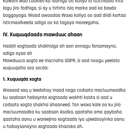
Kuwani waa cookies-ka fadhiga oo kaliya la isticmaalo inta
lagu jiro fadhiga,
si ay u tirtirto isla marka aad ka baxdo
boggayaga. Waad awoodaa
Waxa kaliya oo aad diidi kartaa
isticmaalkeeda adiga oo ka tagaya mareegaha.
IV. Xuquuqdaada mawduuc ahaan
Haddii xogtaada shakhsiga ah aan annagu farsamayno,
adiga ayaa ah
Mawduuca xogta ee macnaha GDPR, si aad
noogu yeelato
xuquuqaha soo socda:
1. Xuquuqda xogta
Waxaad xaq u leedahay inaad naga codsato macluumaadka
ku saabsan habaynta xogtaada wakhti kasta
si aad u
codsato xogta shakhsi ahaaneed. Tan waxa kale oo ku jira
macluumaadka ku saabsan
Asalka, qaataha ama qaybaha
qaataha aanu u
wareejino xogtaada iyo ujeedooyinka aanu
u habaysanayno xogtaada khaaska ah.