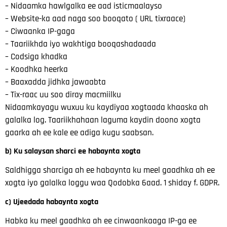
– Nidaamka hawlgalka ee aad isticmaalayso
– Website-ka aad naga soo booqato ( URL tixraace)
– Ciwaanka IP-gaga
– Taariikhda iyo wakhtiga booqashadaada
– Codsiga khadka
– Koodhka heerka
– Baaxadda jidhka jawaabta
– Tix-raac uu soo diray macmiilku
Nidaamkayagu wuxuu ku kaydiyaa xogtaada khaaska ah
galalka log. Taariikhahaan
laguma kaydin doono xogta
gaarka ah ee kale ee adiga kugu saabsan.
b) Ku salaysan sharci ee habaynta xogta
Saldhigga sharciga ah ee habaynta ku meel gaadhka ah ee
xogta iyo galalka loggu waa
Qodobka 6aad. 1 shiday f. GDPR.
c) Ujeedada habaynta xogta
Habka ku meel gaadhka ah ee cinwaankaaga IP-ga ee