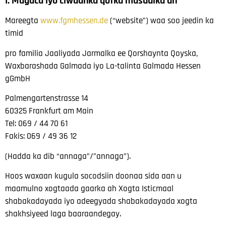
I. Magaca iyo ciwaanka qofka masuulka ah
Mareegta
www.fgmhessen.de
(“website”) waa soo jeedin ka
timid
pro familia Jaaliyada Jarmalka ee Qorshaynta Qoyska,
Waxbarashada Galmada iyo La-talinta Galmada Hessen
gGmbH
Palmengartenstrasse 14
60325 Frankfurt am Main
Tel: 069 / 44 70 61
Fakis: 069 / 49 36 12
(Hadda ka dib “annaga”/”annaga”).
Hoos waxaan kugula socodsiin doonaa sida aan u
maamulno xogtaada gaarka ah
Xogta Isticmaal
shabakadayada iyo adeegyada shabakadayada
xogta
shakhsiyeed laga baaraandegay.