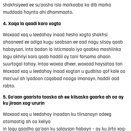
shakhsiyeed ee su’aasha
isla markaaba ka dib marka
muddada haynta ahi dhammaato.
4. Xaqa la qaadi karo xogta
Waxaad xaq u leedahay inaad hesho xogta shakhsi
ahaaneed ee adiga kugu saabsan ee aad
nagu siisay qaab
habaysan, inta badan la isticmaalo iyo qaabka mashiinka
lagu akhriyi karo
qaab haddii ay tani farsamo ahaan
suurtogal tahay. Intaa waxaa dheer, waxaad haysataa tan
Waxaad xaq u leedahay inaad xogtan u gudbiso qof kale oo
mas’uul ah iyadoon caqabad nooga imanayn,
haddii aad
rabto.
5. Go’aan gaarista tooska ah ee kiisaska gaarka ah oo ay
ku jiraan xog-ururin
Waxaad xaq u leedahay inaadan ku tiirsanayn adeeg
otomaatig ah oo keliya
in lagu gaadho go’aan ku salaysan habayn – ay ku jirto xog-