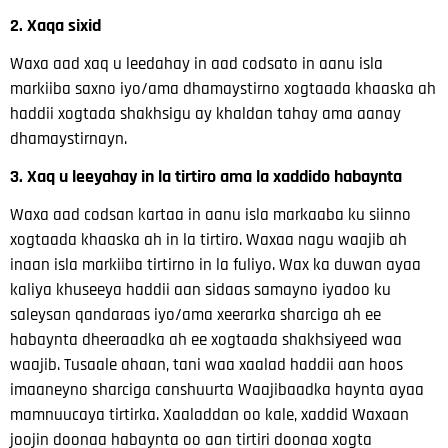
2. Xaqa sixid
Waxa aad xaq u leedahay in aad codsato in aanu isla
markiiba saxno iyo/ama dhamaystirno
xogtaada khaaska ah
haddii
xogtada shakhsigu ay khaldan tahay ama aanay
dhamaystirnayn.
3. Xaq u leeyahay in la tirtiro ama la xaddido habaynta
Waxa aad codsan kartaa in aanu isla markaaba ku siinno
xogtaada khaaska ah
in la tirtiro. Waxaa nagu waajib ah
inaan isla markiiba tirtirno
in la fuliyo. Wax ka duwan ayaa
kaliya khuseeya haddii aan sidaas samayno iyadoo ku
saleysan qandaraas iyo/ama
xeerarka sharciga ah ee
habaynta dheeraadka ah ee xogtaada shakhsiyeed
waa
waajib. Tusaale ahaan, tani waa xaalad haddii aan hoos
imaaneyno sharciga canshuurta
Waajibaadka haynta ayaa
mamnuucaya tirtirka. Xaaladdan oo kale, xaddid
Waxaan
joojin doonaa habaynta oo aan tirtiri doonaa xogta