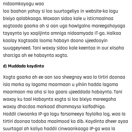
nidaamkayagu waa
loo baahan yahay si loo suurtogeliyo in website-ka lagu
bixiyo qalabkaaga.
Waxaan sidoo kale u isticmaalnaa
xogtaada gaarka ah si aan uga hawlgalno mareegahayaga
tayaynta iyo xaqiijinta amniga nidaamyada IT-ga. Halkaa
kaalay
Xogtaada looma habayn doono ujeedooyin
suuqgeyneed. Tani waxay sidoo kale keentaa in our
xiisaha
sharciga ah ee habaynta xogta.
d) Muddada kaydinta
Xogta gaarka ah ee aan soo sheegnay waa la tirtiri doonaa
isla marka ay lagama maarmaan u yihiin
hadda lagama
maarmaan ma aha si loo gaaro ujeeddada habaynta. Tani
waxay ku taal
Habaynta xogta si loo bixiyo mareegaha
waxay dhacdaa markaad
dhammayso kalfadhiga.
Haddii ciwaanka IP-ga lagu farsameeyo faylalka log, waa la
tirtiri doonaa
todoba maalmood ka dib. Kaydinta dheer ayaa
suurtagal ah kaliya haddii cinwaankaaga IP-ga
waa la