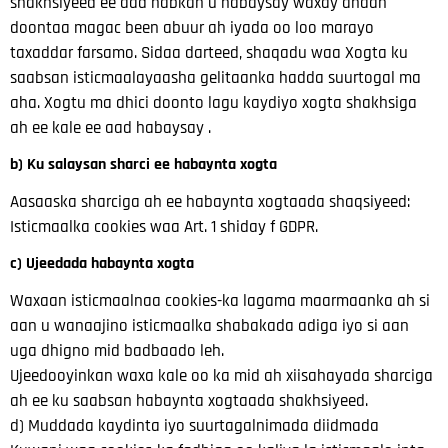
shakhsiyeed ee aad habkan u habaysay waxay ahaan
doontaa
magac been abuur ah iyada oo loo marayo
taxaddar farsamo. Sidaa darteed, shaqadu waa
Xogta ku
saabsan isticmaalayaasha gelitaanka hadda suurtogal ma
aha. Xogtu ma dhici doonto
lagu kaydiyo
xogta shakhsiga
ah ee kale ee aad habaysay
.
b) Ku salaysan sharci ee habaynta xogta
Aasaaska sharciga ah ee habaynta xogtaada shaqsiyeed:
Isticmaalka cookies waa Art. 1 shiday f GDPR.
c) Ujeedada habaynta xogta
Waxaan isticmaalnaa cookies-ka lagama maarmaanka ah si
aan
u wanaajino isticmaalka shabakada adiga iyo si aan
uga dhigno mid badbaado leh.
Ujeedooyinkan waxa kale oo ka mid ah xiisahayada sharciga
ah ee ku saabsan habaynta
xogtaada shakhsiyeed.
d) Muddada kaydinta iyo suurtagalnimada diidmada