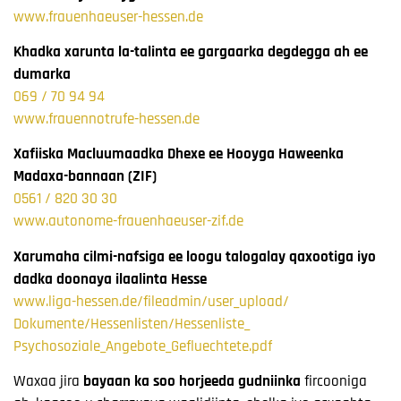
www.frauenhaeuser-hessen.de
Khadka xarunta la-talinta ee gargaarka degdegga ah ee
dumarka
069 / 70 94 94
www.frauennotrufe-hessen.de
Xafiiska Macluumaadka Dhexe ee Hooyga Haweenka
Madaxa-bannaan (ZIF)
0561 / 820 30 30
www.autonome-frauenhaeuser-zif.de
Xarumaha cilmi-nafsiga ee loogu talogalay qaxootiga iyo
dadka doonaya ilaalinta Hesse
www.liga-hessen.de/fileadmin/user_upload/
Dokumente/Hessenlisten/Hessenliste_
Psychosoziale_Angebote_Gefluechtete.pdf
Waxaa jira
bayaan ka soo horjeeda gudniinka
fircooniga