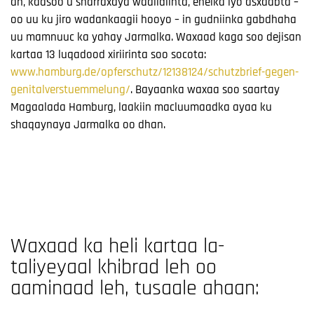
ah, kaasoo u sharraxaya waalidiinta, ehelka iyo asxaabta –
oo uu ku jiro wadankaagii hooyo – in gudniinka gabdhaha
uu mamnuuc ka yahay Jarmalka. Waxaad kaga soo dejisan
kartaa 13 luqadood xiriirinta soo socota:
www.hamburg.de/opferschutz/12138124/schutzbrief-gegen-
genitalverstuemmelung/
. Bayaanka waxaa soo saartay
Magaalada Hamburg, laakiin macluumaadka ayaa ku
shaqaynaya Jarmalka oo dhan.
Waxaad ka heli kartaa la-
taliyeyaal khibrad leh oo
aaminaad leh, tusaale ahaan: