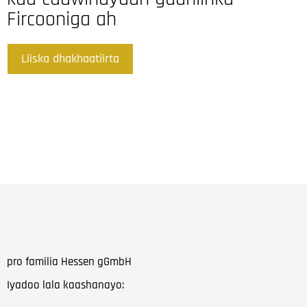
Fircooniga ah
Liiska dhakhaatiirta
pro familia Hessen gGmbH
Iyadoo lala kaashanayo: