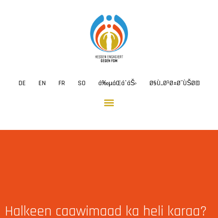
DE
EN
FR
SO
á‰µáŒáˆ­áŠ›
Ø§Ù„Ø¹Ø±Ø¨ÙŠØ©
Halkeen caawimaad ka heli karaa?