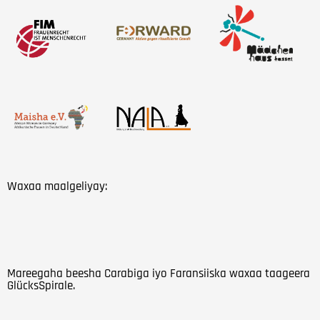
Waxaa maalgeliyay:
Mareegaha beesha Carabiga iyo Faransiiska waxaa taageera
GlücksSpirale.