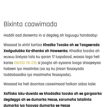
Bixinta caawimada
Haddii aad dareento in si degdeg ah laguugu handaday:
Waxaad la xiriiri kartaa
Khadka Tooska ah ee Taageerada
Xadgudubka Ka-dhanka ah Haweenka
. Khadka tooska ah
wuxuu bixiyaa talo ku qoran 17 luqadood, waxaa laga heli
karaa
08000 116 016
si joogto ah ayaana looga shaqeeyaa
habeen iyo maalinba (oo ay ku jiraan fasaxyada
toddobaadka iyo maalmaha fasaxyada).
Waxaad ka heli doontaa caawimaad halkan sidoo kale:
Xafiiska isku-duwida ee khadadka tooska ah ee gargaarka
degdegga ah ee dumarka Hesse, xarumaha latalinta
dumarka iyo hooyga dumarka ee Hesse