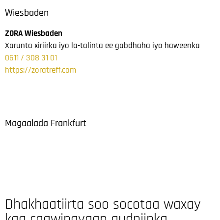
Wiesbaden
ZORA Wiesbaden
Xarunta xiriirka iyo la-talinta ee gabdhaha iyo haweenka
0611 / 308 31 01
https://zoratreff.com
Magaalada Frankfurt
Dhakhaatiirta soo socotaa waxay
kaa caawinayaan gudniinka