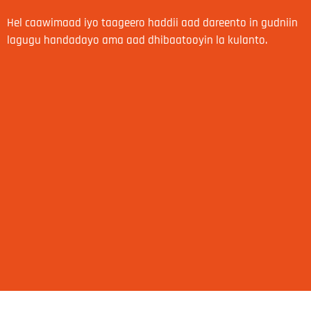
Hel caawimaad iyo taageero haddii aad dareento in gudniin
lagugu handadayo ama aad dhibaatooyin la kulanto.