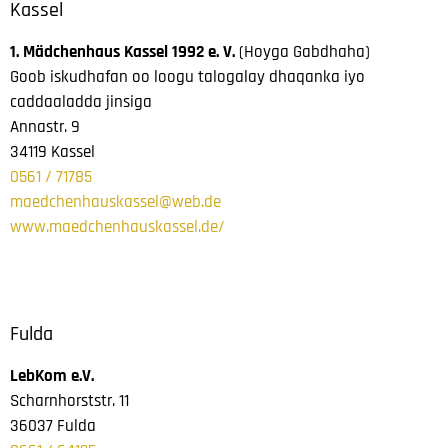
Kassel
1. Mädchenhaus Kassel 1992 e. V.
(Hoyga Gabdhaha)
Goob iskudhafan oo loogu talogalay dhaqanka iyo
caddaaladda jinsiga
Annastr. 9
34119 Kassel
0561 / 71785
maedchenhauskassel@web.de
www.maedchenhauskassel.de/
Fulda
LebKom e.V.
Scharnhorststr. 11
36037 Fulda