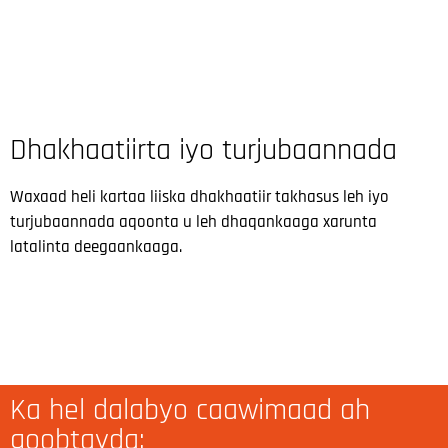
Dhakhaatiirta iyo turjubaannada
Waxaad heli kartaa liiska dhakhaatiir takhasus leh iyo
turjubaannada aqoonta u leh dhaqankaaga xarunta
latalinta deegaankaaga.
Ka hel dalabyo caawimaad ah
goobtayda: